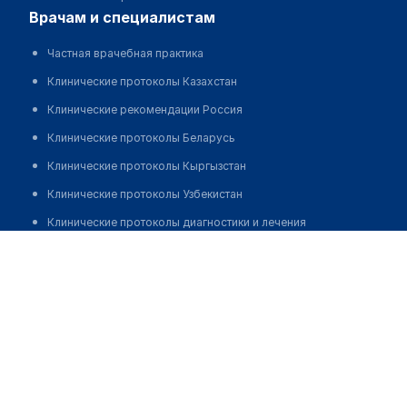
врачам и специалистам
Частная врачебная практика
Клинические протоколы Казахстан
Клинические рекомендации Россия
Клинические протоколы Беларусь
Клинические протоколы Кыргызстан
Клинические протоколы Узбекистан
Клинические протоколы диагностики и лечения
Стоматология "ЭСТЕДЕНТ"
Обзоры мировой медицинской периодики
Заболевания: обзорные статьи
Позвонить
Новости здравоохранения
Медикаменты
Лабораторные показатели
Медицинские термины