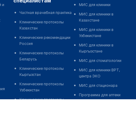
специалистам
й и
МИС для клиники
Частная врачебная практика
МИС для клиники в
к
Казахстане
Клинические протоколы
Казахстан
МИС для клиники в
Узбекистане
Клинические рекомендации
Россия
МИС для клиники в
Кыргызстане
Клинические протоколы
Беларусь
МИС для стоматологии
Клинические протоколы
МИС для клиники ВРТ,
Кыргызстан
центра ЭКО
Клинические протоколы
МИС для стационара
ния
Узбекистан
Программа для аптеки
Клинические протоколы
Автоматизация блока
диагностики и лечения
питания
Обзоры мировой
Реклама и продвижение
медицинской периодики
клиник
Заболевания: обзорные
Разработка сайта клиники