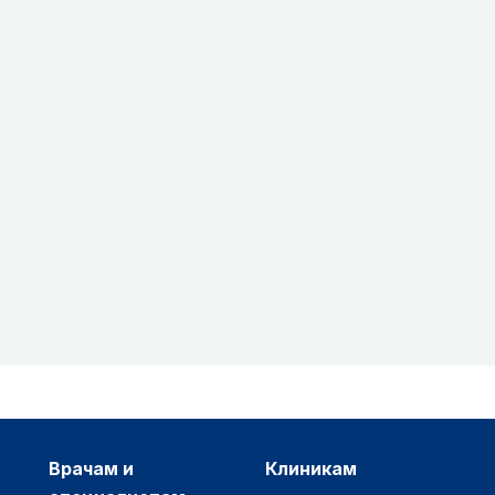
врачам и
клиникам