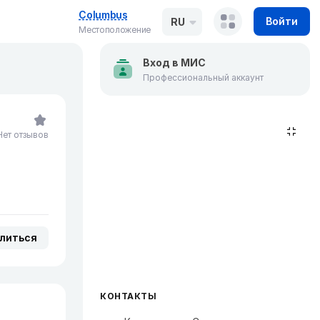
Columbus
Войти
RU
Местоположение
Вход в МИС
Профессиональный аккаунт
Нет отзывов
литься
КОНТАКТЫ