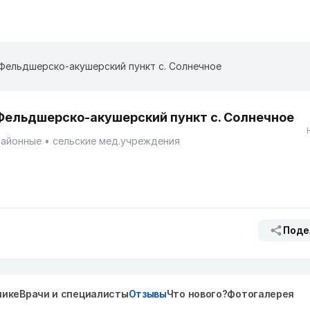
Фельдшерско-акушерский пункт с. Солнечное
Фельдшерско-акушерский пункт с. Солнечное
Районные
сельские мед.учреждения
Поде
нике
Врачи и специалисты
Отзывы
Что нового?
Фотогалерея