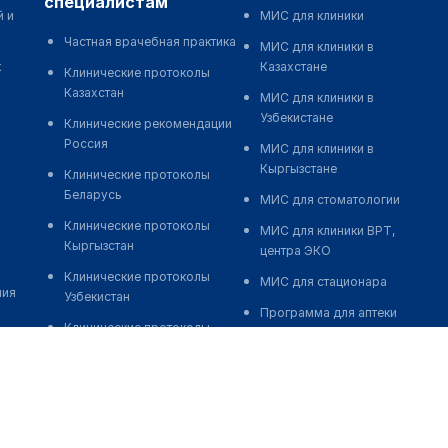
специалистам
й и
МИС для клиники
Частная врачебная практика
МИС для клиники в
к
Казахстане
Клинические протоколы
Казахстан
МИС для клиники в
Узбекистане
Клинические рекомендации
Россия
МИС для клиники в
Кыргызстане
Клинические протоколы
Беларусь
МИС для стоматологии
Клинические протоколы
МИС для клиники ВРТ,
Кыргызстан
центра ЭКО
Клинические протоколы
МИС для стационара
ния
Узбекистан
Программа для аптеки
Клинические протоколы
Автоматизация блока
диагностики и лечения
питания
Обзоры мировой
Реклама и продвижение
медицинской периодики
клиник
Заболевания: обзорные
Разработка сайта клиники