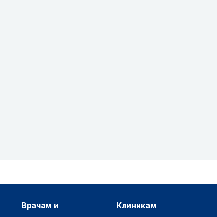
врачам и
клиникам