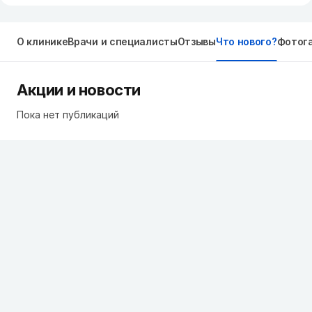
О клинике
Врачи и специалисты
Отзывы
Что нового?
Фотог
Акции и новости
Пока нет публикаций