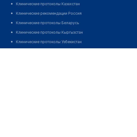
Клинические протоколы Казахстан
Клинические рекомендации Россия
Клинические протоколы Беларусь
Клинические протоколы Кыргызстан
Клинические протоколы Узбекистан
Клинические протоколы диагностики и лечения
Медицинский центр "МЕДЭКСПЕРТ"
Обзоры мировой медицинской периодики
Позвонить
Заболевания: обзорные статьи
Новости здравоохранения
Медикаменты
Лабораторные показатели
Медицинские термины
Мобильные приложения
клиникам
МИС для клиники