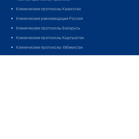
Клинические протоколы Казахстан
Клинические рекомендации Россия
Клинические протоколы Беларусь
Клинические протоколы Кыргызстан
Клинические протоколы Узбекистан
Клинические протоколы диагностики и лечения
Семейная клиника "ТОЧКА ЗРЕНИЯ" на Октябрьской
Обзоры мировой медицинской периодики
Позвонить
Заболевания: обзорные статьи
Новости здравоохранения
Медикаменты
Лабораторные показатели
Медицинские термины
Мобильные приложения
клиникам