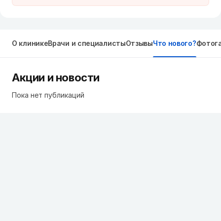
О клинике
Врачи и специалисты
Отзывы
Что нового?
Фотог
Акции и новости
Пока нет публикаций