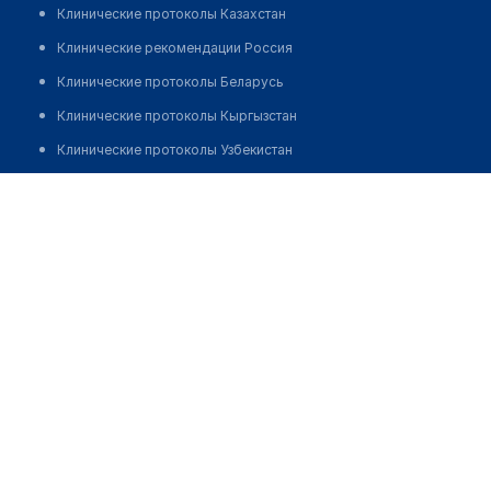
Клинические протоколы Казахстан
Клинические рекомендации Россия
Клинические протоколы Беларусь
Клинические протоколы Кыргызстан
Клинические протоколы Узбекистан
Клинические протоколы диагностики и лечения
Городская больница №3
Обзоры мировой медицинской периодики
Позвонить
Заболевания: обзорные статьи
Новости здравоохранения
Медикаменты
Лабораторные показатели
Медицинские термины
Мобильные приложения
клиникам
МИС для клиники