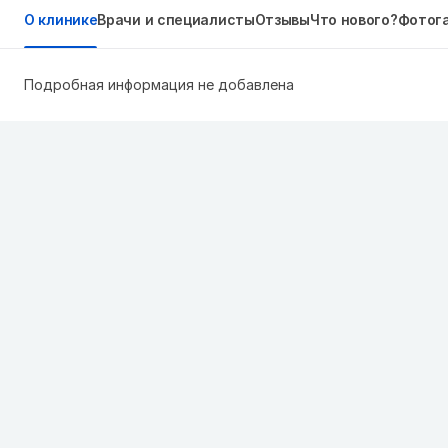
О клинике
Врачи и специалисты
Отзывы
Что нового?
Фотог
Подробная информация не добавлена