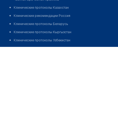
Клинические протоколы Казахстан
Клинические рекомендации Россия
Клинические протоколы Беларусь
Клинические протоколы Кыргызстан
Клинические протоколы Узбекистан
Клинические протоколы диагностики и лечения
Центр эстетической медицины и здоровья "PRIVE
MEDICAL CENTRE"
Обзоры мировой медицинской периодики
Заболевания: обзорные статьи
Позвонить
Новости здравоохранения
Медикаменты
Лабораторные показатели
Медицинские термины
Мобильные приложения
клиникам