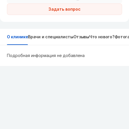
Задать вопрос
О клинике
Врачи и специалисты
Отзывы
Что нового?
Фотог
Подробная информация не добавлена