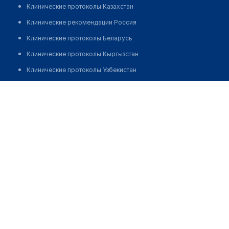
Клинические протоколы Казахстан
Клинические рекомендации Россия
Клинические протоколы Беларусь
Клинические протоколы Кыргызстан
Клинические протоколы Узбекистан
Клинические протоколы диагностики и лечения
Стоматологическая клиника "ОРТОСМАЙЛ"
Обзоры мировой медицинской периодики
Позвонить
Заболевания: обзорные статьи
Новости здравоохранения
Медикаменты
Лабораторные показатели
Медицинские термины
Мобильные приложения
клиникам
МИС для клиники