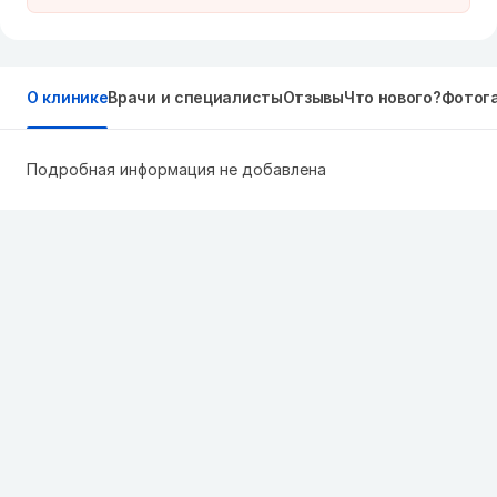
О клинике
Врачи и специалисты
Отзывы
Что нового?
Фотог
Подробная информация не добавлена