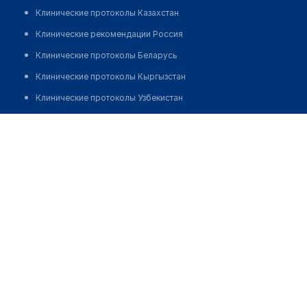
Клинические протоколы Казахстан
Клинические рекомендации Россия
Клинические протоколы Беларусь
Клинические протоколы Кыргызстан
Клинические протоколы Узбекистан
Клинические протоколы диагностики и лечения
Медицинский центр "НИКАМЕД"
Обзоры мировой медицинской периодики
Позвонить
Заболевания: обзорные статьи
Новости здравоохранения
Медикаменты
Лабораторные показатели
Медицинские термины
Мобильные приложения
клиникам