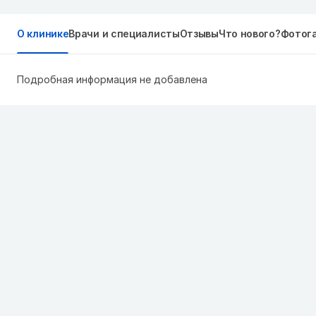
О клинике
Врачи и специалисты
Отзывы
Что нового?
Фотог
Подробная информация не добавлена