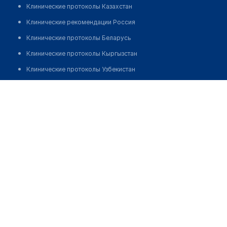
Клинические протоколы Казахстан
Клинические рекомендации Россия
Клинические протоколы Беларусь
Клинические протоколы Кыргызстан
Клинические протоколы Узбекистан
Клинические протоколы диагностики и лечения
Гродненский областной клинический кардиологический
центр
Обзоры мировой медицинской периодики
Заболевания: обзорные статьи
Позвонить
Новости здравоохранения
Медикаменты
Лабораторные показатели
Медицинские термины
Мобильные приложения
клиникам
МИС для клиники