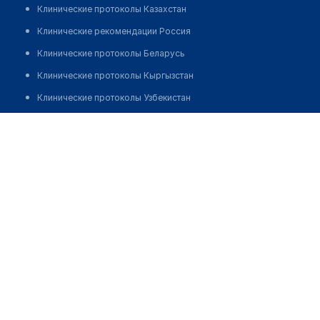
Клинические протоколы Казахстан
Клинические рекомендации Россия
Клинические протоколы Беларусь
Клинические протоколы Кыргызстан
Клинические протоколы Узбекистан
Клинические протоколы диагностики и лечения
Медицинский центр "GREAT INFANT" на Ленинском
Обзоры мировой медицинской периодики
Позвонить
Заболевания: обзорные статьи
Новости здравоохранения
Медикаменты
Лабораторные показатели
Медицинские термины
Мобильные приложения
клиникам
МИС для клиники