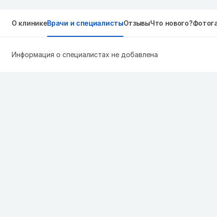
О клинике
Врачи и специалисты
Отзывы
Что нового?
Фотог
Информация о специалистах не добавлена