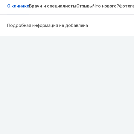
О клинике
Врачи и специалисты
Отзывы
Что нового?
Фотог
Подробная информация не добавлена