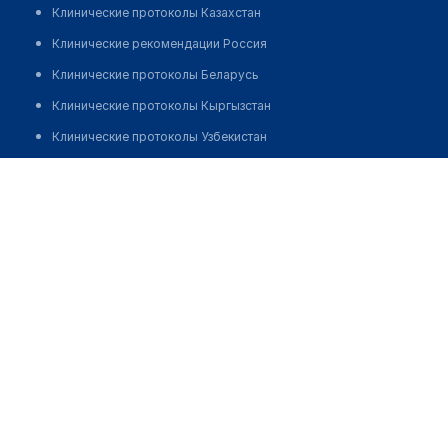
Клинические протоколы Казахстан
Клинические рекомендации Россия
Клинические протоколы Беларусь
Клинические протоколы Кыргызстан
Клинические протоколы Узбекистан
Клинические протоколы диагностики и лечения
Медицинский центр "ПРОФИМЕД"
Обзоры мировой медицинской периодики
Позвонить
Заболевания: обзорные статьи
Новости здравоохранения
Медикаменты
Лабораторные показатели
Медицинские термины
Мобильные приложения
клиникам
МИС для клиники