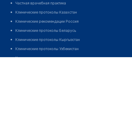
Частная врачебная практика
Клинические протоколы Казахстан
Клинические рекомендации Россия
Клинические протоколы Беларусь
Клинические протоколы Кыргызстан
Клинические протоколы Узбекистан
Клинические протоколы диагностики и лечения
Республиканский аллергологический центр
Обзоры мировой медицинской периодики
Позвонить
Заболевания: обзорные статьи
Новости здравоохранения
Медикаменты
Лабораторные показатели
Медицинские термины
Мобильные приложения
клиникам