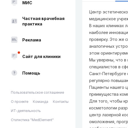
МИС
Центр эстетическо
Частная врачебная
медицинское учре
практика
В наших клиниках 
наиболее инноваци
проверку. Это же 
Реклама
аналогичных устро
этом ориентируемс
Сайт для клиники
Мы уверены, что в
специалистов в сф
Помощь
Санкт-Петербурге 
регулярно повыша
Пациенты нашего ц
Пользовательское соглашение
преимущества комп
Для того, чтобы к
О проекте
Команда
Контакты
косметологии разр
ИТ-деятельность
центр лазерной ко
Статистика "MedElement"
омоложения, прогр