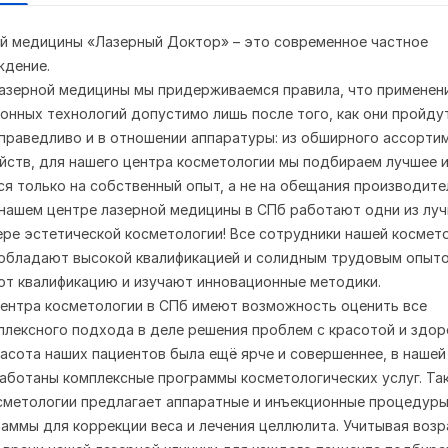
й медицины «Лазерный Доктор» – это современное частное
ждение.
лазерной медицины мы придерживаемся правила, что применен
онных технологий допустимо лишь после того, как они пройду
справедливо и в отношении аппаратуры: из обширного ассорти
йств, для нашего центра косметологии мы подбираем лучшее и
я только на собственный опыт, а не на обещания производите
 нашем центре лазерной медицины в СПб работают одни из лу
ере эстетической косметологии! Все сотрудники нашей космет
обладают высокой квалификацией и солидным трудовым опыто
ют квалификацию и изучают инновационные методики.
ентра косметологии в СПб имеют возможность оценить все
лексного подхода в деле решения проблем с красотой и здор
расота наших пациентов была ещё ярче и совершеннее, в нашей
аботаны комплексные программы косметологических услуг. Так
сметологии предлагает аппаратные и инъекционные процедур
аммы для коррекции веса и лечения целлюлита. Учитывая возр