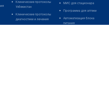
Клинические протоколы
МИС для стационара
ния
Узбекистан
Программа для аптеки
Клинические протоколы
Автоматизация блока
диагностики и лечения
питания
Обзоры мировой
Реклама и продвижение
медицинской периодики
клиник
Заболевания: обзорные
Разработка сайта клиники
статьи
Разработка сайта клиники в
Новости здравоохранения
России
Медикаменты
Разработка сайта клиники в
Лабораторные показатели
Казахстане
Медицинские термины
Разработка сайта клиники в
Беларуси
Мобильные приложения
Разработка сайта клиники в
Кыргызстане
Разработка сайта клиники в
Узбекистане