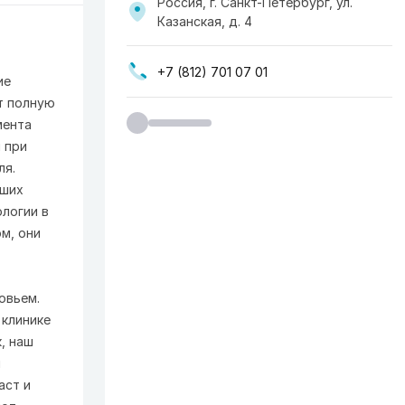
Россия, г. Санкт-Петербург, ул.
Казанская, д. 4
+7 (812) 701 07 01
ие
т полную
мента
 при
ля.
чших
ологии в
м, они
овьем.
 клинике
, наш
ы
аст и