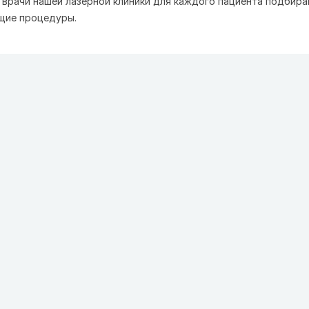
 врачи нашей лазерной клиники для каждого пациента подбир
щие процедуры.