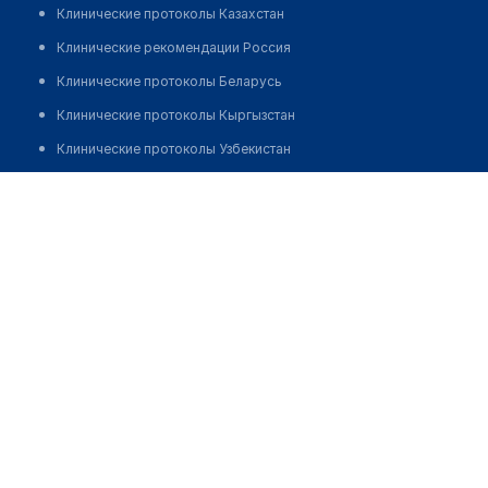
Клинические протоколы Казахстан
Клинические рекомендации Россия
Клинические протоколы Беларусь
Клинические протоколы Кыргызстан
Клинические протоколы Узбекистан
Клинические протоколы диагностики и лечения
Стоматологический центр "АВИКОМ ПЛЮС"
Обзоры мировой медицинской периодики
Позвонить
Заболевания: обзорные статьи
Новости здравоохранения
Медикаменты
Лабораторные показатели
Медицинские термины
Мобильные приложения
клиникам
МИС для клиники