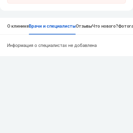
О клинике
Врачи и специалисты
Отзывы
Что нового?
Фотог
Информация о специалистах не добавлена