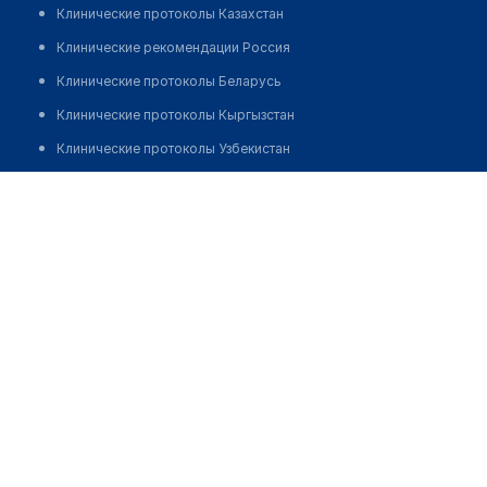
Клинические протоколы Казахстан
Клинические рекомендации Россия
Клинические протоколы Беларусь
Клинические протоколы Кыргызстан
Клинические протоколы Узбекистан
Клинические протоколы диагностики и лечения
Стоматологическая клиника "MEDIVEL"
Обзоры мировой медицинской периодики
Позвонить
Заболевания: обзорные статьи
Новости здравоохранения
Медикаменты
Лабораторные показатели
Медицинские термины
Мобильные приложения
клиникам
МИС для клиники