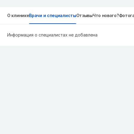
О клинике
Врачи и специалисты
Отзывы
Что нового?
Фотог
Информация о специалистах не добавлена