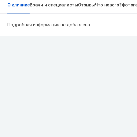
О клинике
Врачи и специалисты
Отзывы
Что нового?
Фотог
Подробная информация не добавлена