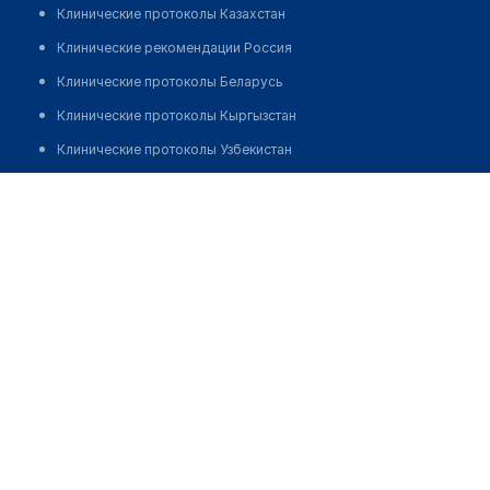
Клинические протоколы Казахстан
Клинические рекомендации Россия
Клинические протоколы Беларусь
Клинические протоколы Кыргызстан
Клинические протоколы Узбекистан
Клинические протоколы диагностики и лечения
Фельдшерско-акушерский пункт с. Мало-Убинка
Обзоры мировой медицинской периодики
Позвонить
Заболевания: обзорные статьи
Новости здравоохранения
Медикаменты
Лабораторные показатели
Медицинские термины
Мобильные приложения
клиникам
МИС для клиники