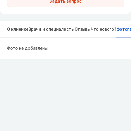
Задать вопрос
О клинике
Врачи и специалисты
Отзывы
Что нового?
Фотог
Фото не добавлены