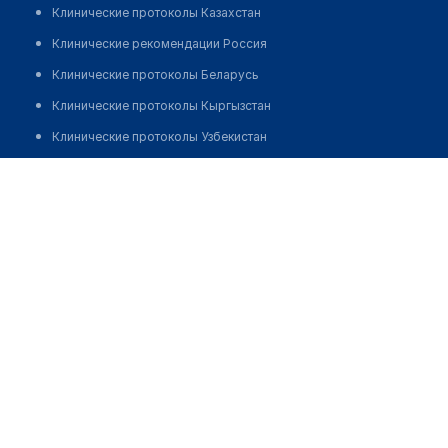
Клинические протоколы Казахстан
Клинические рекомендации Россия
Клинические протоколы Беларусь
Клинические протоколы Кыргызстан
Клинические протоколы Узбекистан
Клинические протоколы диагностики и лечения
Медицинский центр "DIVERA"
Обзоры мировой медицинской периодики
Позвонить
Заболевания: обзорные статьи
Новости здравоохранения
Медикаменты
Лабораторные показатели
Медицинские термины
Мобильные приложения
клиникам
МИС для клиники