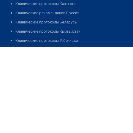
Клинические протоколы Казахстан
Клинические рекомендации Россия
Клинические протоколы Беларусь
Клинические протоколы Кыргызстан
Клинические протоколы Узбекистан
Клинические протоколы диагностики и лечения
Стоматология "РАХАТ-ДЕНТ"
Обзоры мировой медицинской периодики
Позвонить
Заболевания: обзорные статьи
Новости здравоохранения
Медикаменты
Лабораторные показатели
Медицинские термины
Мобильные приложения
клиникам
МИС для клиники