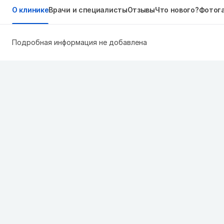
О клинике
Врачи и специалисты
Отзывы
Что нового?
Фотог
Подробная информация не добавлена