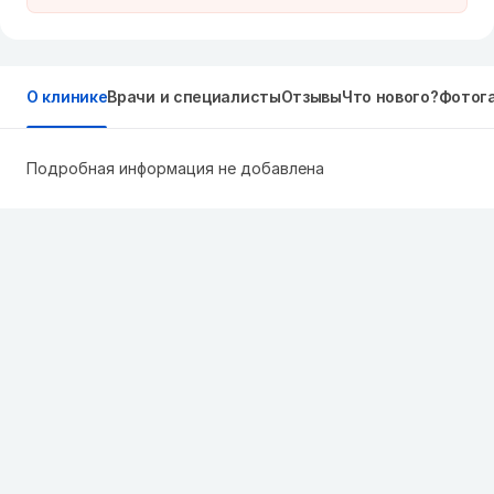
О клинике
Врачи и специалисты
Отзывы
Что нового?
Фотог
Подробная информация не добавлена