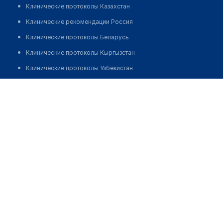
Клинические протоколы Казахстан
Клинические рекомендации Россия
Клинические протоколы Беларусь
Клинические протоколы Кыргызстан
Клинические протоколы Узбекистан
Клинические протоколы диагностики и лечения
Центр молекулярной диагностики "CMD" на​ ​​Корнея
Чуковского
Обзоры мировой медицинской периодики
Заболевания: обзорные статьи
Позвонить
Новости здравоохранения
Медикаменты
Лабораторные показатели
Медицинские термины
Мобильные приложения
клиникам
МИС для клиники