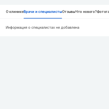
О клинике
Врачи и специалисты
Отзывы
Что нового?
Фотог
Информация о специалистах не добавлена