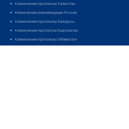
Клинические протоколы Казахстан
Клинические рекомендации Россия
Клинические протоколы Беларусь
Клинические протоколы Кыргызстан
Клинические протоколы Узбекистан
Клинические протоколы диагностики и лечения
Реабилитационный центр и санаторий "АКСОН-МЕД"
Обзоры мировой медицинской периодики
Позвонить
Заболевания: обзорные статьи
Новости здравоохранения
Медикаменты
Лабораторные показатели
Медицинские термины
Мобильные приложения
клиникам
МИС для клиники