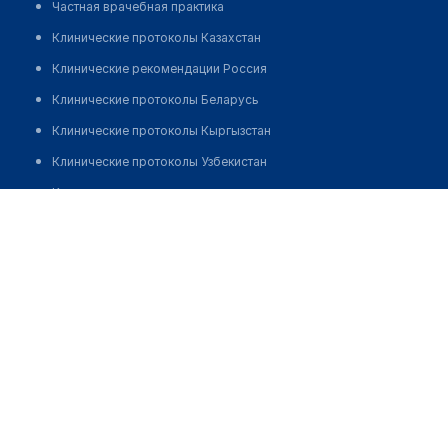
Частная врачебная практика
Клинические протоколы Казахстан
Клинические рекомендации Россия
Клинические протоколы Беларусь
Клинические протоколы Кыргызстан
Клинические протоколы Узбекистан
Клинические протоколы диагностики и лечения
Оздоровительно-реабилитационный центр
"ДЕНСАУЛЫК"
Обзоры мировой медицинской периодики
Заболевания: обзорные статьи
Позвонить
Новости здравоохранения
Медикаменты
Лабораторные показатели
Медицинские термины
Мобильные приложения
клиникам