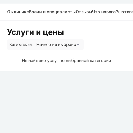
О клинике
Врачи и специалисты
Отзывы
Что нового?
Фотог
Услуги и цены
Категогория:
Не найдено услуг по выбранной категории