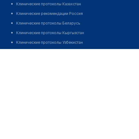
Клинические протоколы Казахстан
Клинические рекомендации Россия
Клинические протоколы Беларусь
Клинические протоколы Кыргызстан
Клинические протоколы Узбекистан
Клинические протоколы диагностики и лечения
Оздоровительно-реабилитационный центр
"ДЕНСАУЛЫК"
Обзоры мировой медицинской периодики
Заболевания: обзорные статьи
Позвонить
Новости здравоохранения
Медикаменты
Лабораторные показатели
Медицинские термины
Мобильные приложения
клиникам
МИС для клиники