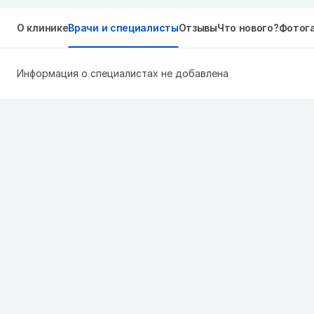
О клинике
Врачи и специалисты
Отзывы
Что нового?
Фотог
Информация о специалистах не добавлена