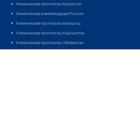
Клинические протоколы Казахстан
Клинические рекомендации Россия
Клинические протоколы Беларусь
Клинические протоколы Кыргызстан
Клинические протоколы Узбекистан
Клинические протоколы диагностики и лечения
Областная психолого-медико-педагогическая
консультация №6
Обзоры мировой медицинской периодики
Заболевания: обзорные статьи
Позвонить
Новости здравоохранения
Медикаменты
Лабораторные показатели
Медицинские термины
Мобильные приложения
клиникам
МИС для клиники