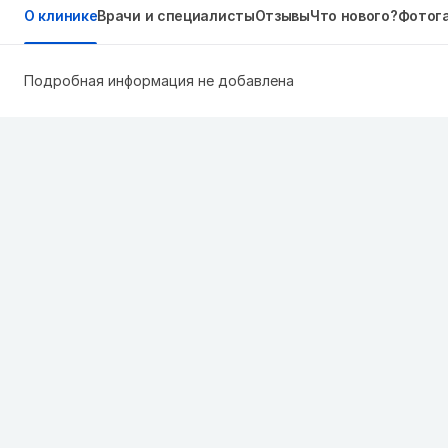
О клинике
Врачи и специалисты
Отзывы
Что нового?
Фотог
Подробная информация не добавлена