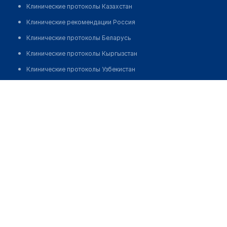
Клинические протоколы Казахстан
Клинические рекомендации Россия
Клинические протоколы Беларусь
Клинические протоколы Кыргызстан
Клинические протоколы Узбекистан
Клинические протоколы диагностики и лечения
Сандыктауская центральная районная больница с.
Балкашино
Обзоры мировой медицинской периодики
Заболевания: обзорные статьи
Позвонить
Новости здравоохранения
Медикаменты
Лабораторные показатели
Медицинские термины
Мобильные приложения
клиникам
МИС для клиники