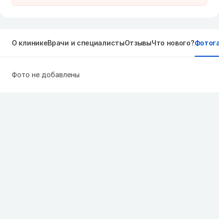
О клинике
Врачи и специалисты
Отзывы
Что нового?
Фотог
Фото не добавлены