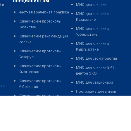
специалистам
й и
МИС для клиники
Частная врачебная практика
МИС для клиники в
к
Казахстане
Клинические протоколы
Казахстан
МИС для клиники в
Узбекистане
Клинические рекомендации
Россия
МИС для клиники в
Кыргызстане
Клинические протоколы
Беларусь
МИС для стоматологии
Клинические протоколы
МИС для клиники ВРТ,
Кыргызстан
центра ЭКО
Клинические протоколы
МИС для стационара
ния
Узбекистан
Программа для аптеки
Клинические протоколы
Автоматизация блока
диагностики и лечения
питания
Обзоры мировой
Реклама и продвижение
медицинской периодики
клиник
Заболевания: обзорные
Разработка сайта клиники