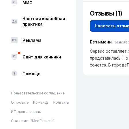
МИС
Отзывы
(1)
Частная врачебная
практика
Написать отзы
Реклама
Без имени
14 ноябр
Сервис оставляет 
Сайт для клиники
представилась. Но
хочется. В городе
Помощь
Пользовательское соглашение
О проекте
Команда
Контакты
ИТ-деятельность
Статистика "MedElement"