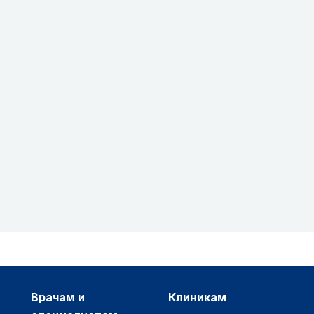
врачам и
клиникам