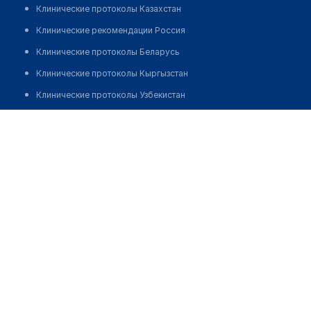
Клинические протоколы Казахстан
Клинические рекомендации Россия
Клинические протоколы Беларусь
Клинические протоколы Кыргызстан
Клинические протоколы Узбекистан
Клинические протоколы диагностики и лечения
Стоматологическая клиника "ПРЕЗИДЕНТ" на
Нижегородской
Обзоры мировой медицинской периодики
Заболевания: обзорные статьи
Позвонить
Новости здравоохранения
Медикаменты
Лабораторные показатели
Медицинские термины
Мобильные приложения
клиникам
МИС для клиники