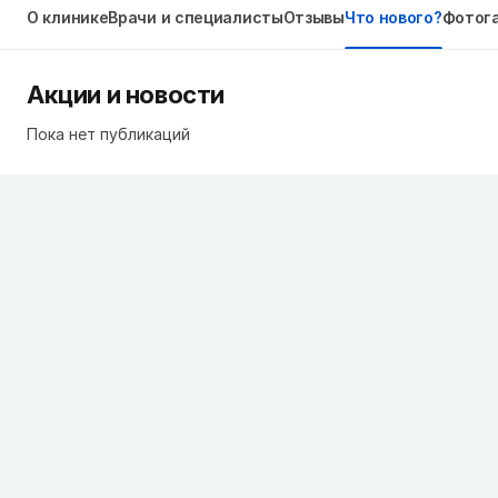
О клинике
Врачи и специалисты
Отзывы
Что нового?
Фотог
Акции и новости
Пока нет публикаций