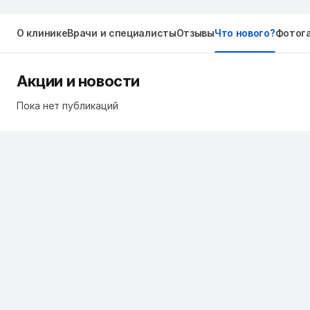
О клинике
Врачи и специалисты
Отзывы
Что нового?
Фотог
Акции и новости
Пока нет публикаций