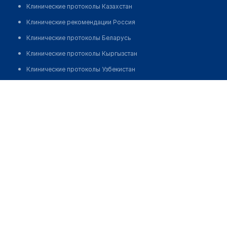
Клинические протоколы Казахстан
Клинические рекомендации Россия
Клинические протоколы Беларусь
Клинические протоколы Кыргызстан
Клинические протоколы Узбекистан
Клинические протоколы диагностики и лечения
Медицинский центр "ЛАБТЕСТ" на Будапештской
Обзоры мировой медицинской периодики
Позвонить
Заболевания: обзорные статьи
Новости здравоохранения
Медикаменты
Лабораторные показатели
Медицинские термины
Мобильные приложения
клиникам
МИС для клиники