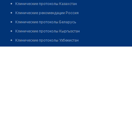
Клинические протоколы Казахстан
Клинические рекомендации Россия
Клинические протоколы Беларусь
Клинические протоколы Кыргызстан
Клинические протоколы Узбекистан
Клинические протоколы диагностики и лечения
Сосудистая клиника "ЮЖНЫЙ"
Обзоры мировой медицинской периодики
Позвонить
Заболевания: обзорные статьи
Новости здравоохранения
Медикаменты
Лабораторные показатели
Медицинские термины
Мобильные приложения
клиникам
МИС для клиники