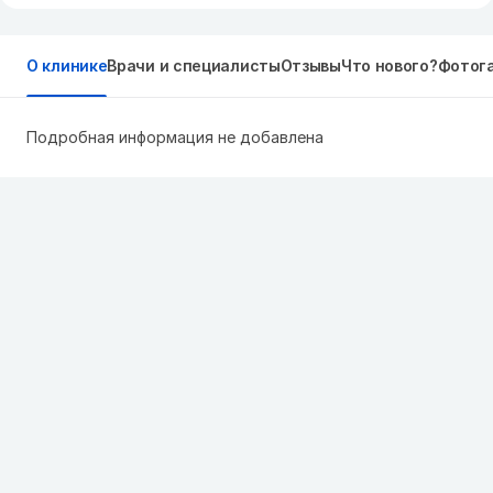
О клинике
Врачи и специалисты
Отзывы
Что нового?
Фотог
Подробная информация не добавлена