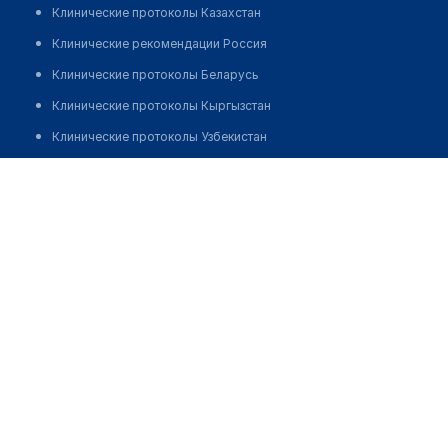
Клинические протоколы Казахстан
Клинические рекомендации Россия
Клинические протоколы Беларусь
Клинические протоколы Кыргызстан
Клинические протоколы Узбекистан
Клинические протоколы диагностики и лечения
Медицинский центр "ШИПА"
Обзоры мировой медицинской периодики
Позвонить
Заболевания: обзорные статьи
Новости здравоохранения
Медикаменты
Лабораторные показатели
Медицинские термины
Мобильные приложения
клиникам
МИС для клиники