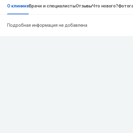
О клинике
Врачи и специалисты
Отзывы
Что нового?
Фотог
Подробная информация не добавлена