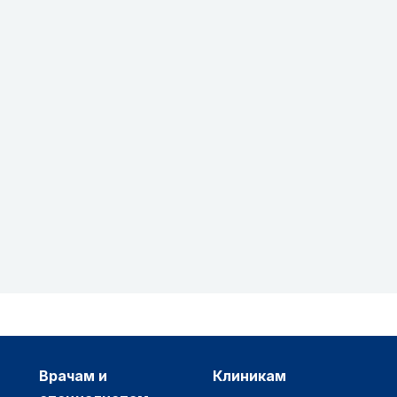
врачам и
клиникам