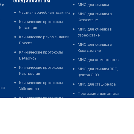
специалистам
й и
МИС для клиники
Частная врачебная практика
МИС для клиники в
к
Казахстане
Клинические протоколы
Казахстан
МИС для клиники в
Узбекистане
Клинические рекомендации
Россия
МИС для клиники в
Кыргызстане
Клинические протоколы
Беларусь
МИС для стоматологии
Клинические протоколы
МИС для клиники ВРТ,
Кыргызстан
центра ЭКО
Клинические протоколы
МИС для стационара
ния
Узбекистан
Программа для аптеки
Клинические протоколы
Автоматизация блока
диагностики и лечения
питания
Обзоры мировой
Реклама и продвижение
медицинской периодики
клиник
Заболевания: обзорные
Разработка сайта клиники