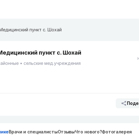
Медицинский пункт с. Шохай
Медицинский пункт с. Шохай
Районные
сельские мед.учреждения
Поде
нике
Врачи и специалисты
Отзывы
Что нового?
Фотогалерея