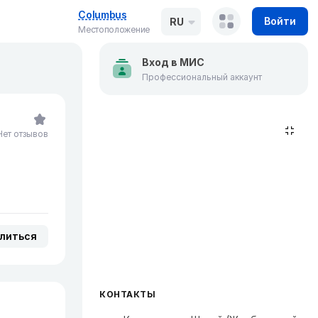
Columbus
Войти
RU
Местоположение
Вход в МИС
Профессиональный аккаунт
Нет отзывов
литься
КОНТАКТЫ