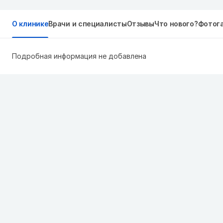
О клинике
Врачи и специалисты
Отзывы
Что нового?
Фотог
Подробная информация не добавлена