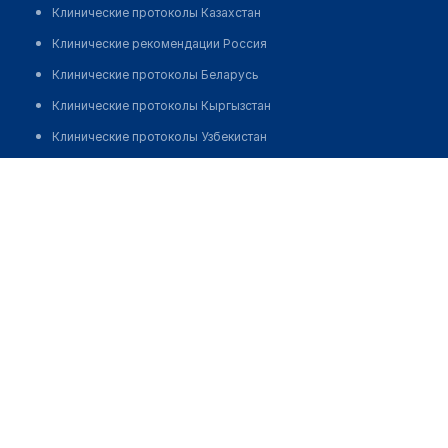
Клинические протоколы Казахстан
Клинические рекомендации Россия
Клинические протоколы Беларусь
Клинические протоколы Кыргызстан
Клинические протоколы Узбекистан
Клинические протоколы диагностики и лечения
Стоматологическая клиника "PRESIDENTAL"
Обзоры мировой медицинской периодики
Позвонить
Заболевания: обзорные статьи
Новости здравоохранения
Медикаменты
Лабораторные показатели
Медицинские термины
Мобильные приложения
клиникам
МИС для клиники