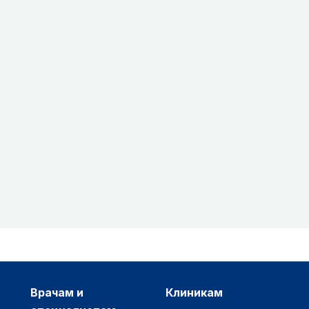
врачам и
клиникам