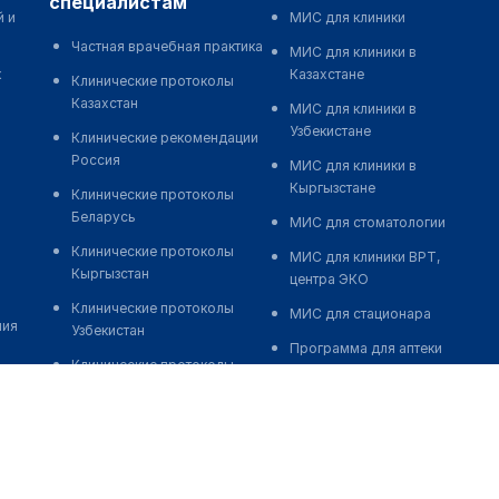
специалистам
й и
МИС для клиники
Частная врачебная практика
МИС для клиники в
к
Казахстане
Клинические протоколы
Казахстан
МИС для клиники в
Узбекистане
Клинические рекомендации
Россия
МИС для клиники в
Кыргызстане
Клинические протоколы
Беларусь
МИС для стоматологии
Клинические протоколы
МИС для клиники ВРТ,
Кыргызстан
центра ЭКО
Клинические протоколы
МИС для стационара
ния
Узбекистан
Программа для аптеки
Клинические протоколы
Автоматизация блока
диагностики и лечения
питания
Обзоры мировой
Реклама и продвижение
медицинской периодики
клиник
Заболевания: обзорные
Разработка сайта клиники