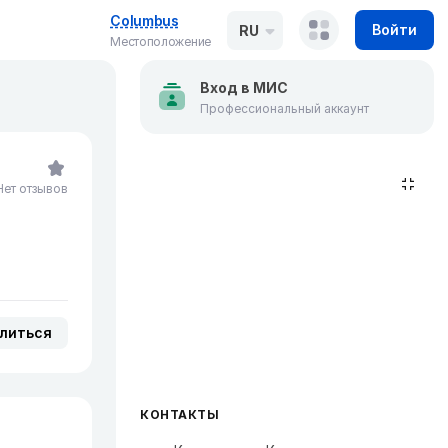
Columbus
Войти
RU
Местоположение
Вход в МИС
Профессиональный аккаунт
Нет отзывов
литься
КОНТАКТЫ