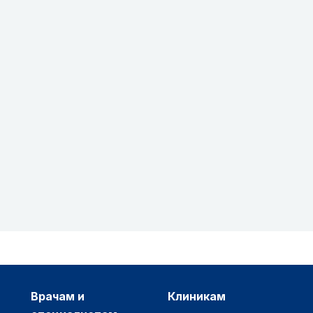
врачам и
клиникам