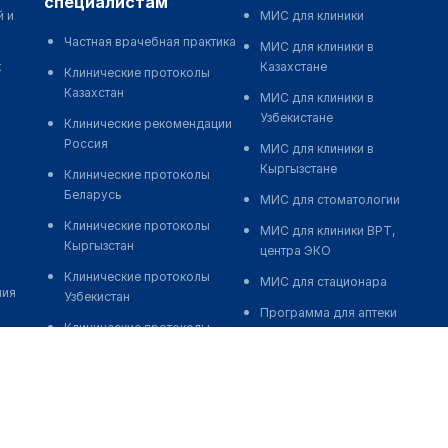
специалистам
й и
МИС для клиники
Частная врачебная практика
МИС для клиники в
к
Казахстане
Клинические протоколы
Казахстан
МИС для клиники в
Узбекистане
Клинические рекомендации
Россия
МИС для клиники в
Кыргызстане
Клинические протоколы
Беларусь
МИС для стоматологии
Клинические протоколы
МИС для клиники ВРТ,
Кыргызстан
центра ЭКО
Клинические протоколы
МИС для стационара
ния
Узбекистан
Программа для аптеки
Клинические протоколы
Автоматизация блока
диагностики и лечения
питания
Обзоры мировой
Реклама и продвижение
медицинской периодики
клиник
Заболевания: обзорные
Разработка сайта клиники