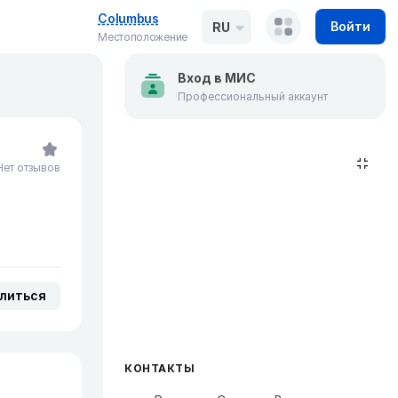
Columbus
Войти
RU
Местоположение
Вход в МИС
Профессиональный аккаунт
Нет отзывов
литься
КОНТАКТЫ