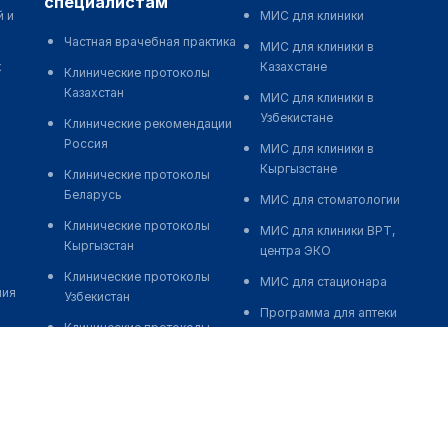
специалистам
й и
МИС для клиники
Частная врачебная практика
МИС для клиники в
к
Казахстане
Клинические протоколы
Казахстан
МИС для клиники в
Узбекистане
Клинические рекомендации
Россия
МИС для клиники в
Кыргызстане
Клинические протоколы
Беларусь
МИС для стоматологии
Клинические протоколы
МИС для клиники ВРТ,
Кыргызстан
центра ЭКО
Клинические протоколы
МИС для стационара
ния
Узбекистан
Программа для аптеки
Клинические протоколы
Автоматизация блока
диагностики и лечения
питания
Обзоры мировой
Реклама и продвижение
медицинской периодики
клиник
Заболевания: обзорные
Разработка сайта клиники