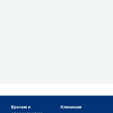
врачам и
клиникам