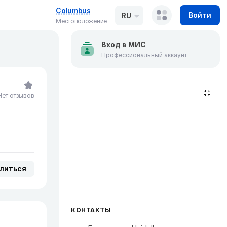
Columbus
Войти
RU
Местоположение
Вход в МИС
Профессиональный аккаунт
Нет отзывов
литься
КОНТАКТЫ