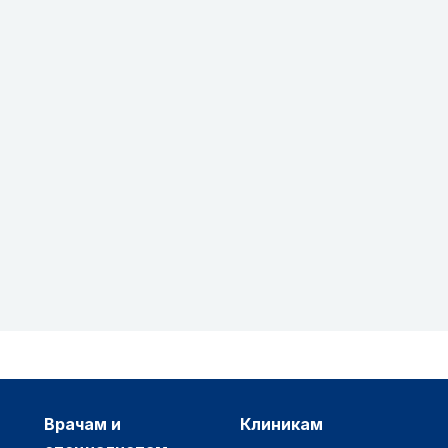
врачам и
клиникам