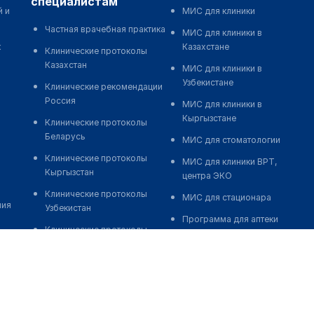
специалистам
й и
МИС для клиники
Частная врачебная практика
МИС для клиники в
к
Казахстане
Клинические протоколы
Казахстан
МИС для клиники в
Узбекистане
Клинические рекомендации
Россия
МИС для клиники в
Кыргызстане
Клинические протоколы
Беларусь
МИС для стоматологии
Клинические протоколы
МИС для клиники ВРТ,
Кыргызстан
центра ЭКО
Клинические протоколы
МИС для стационара
ния
Узбекистан
Программа для аптеки
Клинические протоколы
Автоматизация блока
диагностики и лечения
питания
Обзоры мировой
Реклама и продвижение
медицинской периодики
клиник
Заболевания: обзорные
Разработка сайта клиники