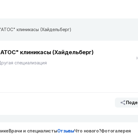
"АТОС" клиникасы (Хайдельберг)
"АТОС" клиникасы (Хайдельберг)
ругая специализация
Поде
нике
Врачи и специалисты
Отзывы
Что нового?
Фотогалерея