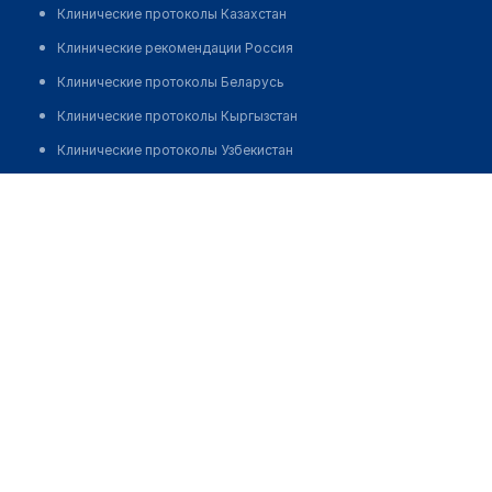
Клинические протоколы Казахстан
Клинические рекомендации Россия
Клинические протоколы Беларусь
Клинические протоколы Кыргызстан
Клинические протоколы Узбекистан
Клинические протоколы диагностики и лечения
Кабинет подолога на Покрышкина
Обзоры мировой медицинской периодики
Позвонить
Заболевания: обзорные статьи
Новости здравоохранения
Медикаменты
Лабораторные показатели
Медицинские термины
Мобильные приложения
клиникам
МИС для клиники