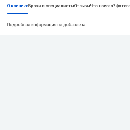
О клинике
Врачи и специалисты
Отзывы
Что нового?
Фотог
Подробная информация не добавлена