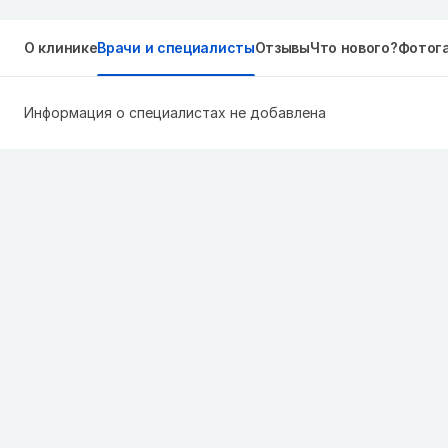
О клинике
Врачи и специалисты
Отзывы
Что нового?
Фотог
Информация о специалистах не добавлена