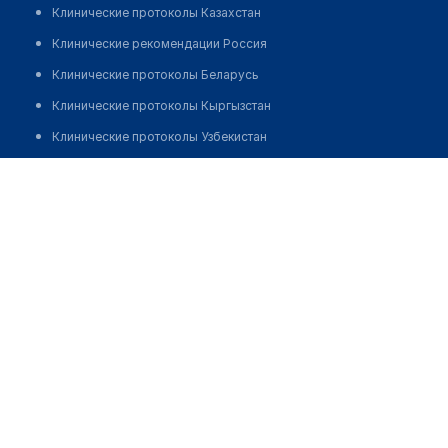
Клинические протоколы Казахстан
Клинические рекомендации Россия
Клинические протоколы Беларусь
Клинические протоколы Кыргызстан
Клинические протоколы Узбекистан
Клинические протоколы диагностики и лечения
Гомельская центральная городская стоматологическая
поликлиника
Обзоры мировой медицинской периодики
Заболевания: обзорные статьи
Позвонить
Новости здравоохранения
Медикаменты
Лабораторные показатели
Медицинские термины
Мобильные приложения
клиникам
МИС для клиники