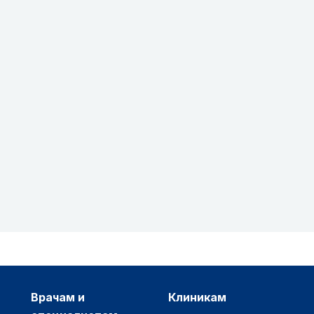
врачам и
клиникам