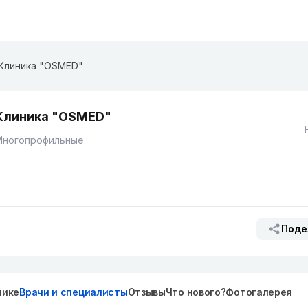
Клиника "OSMED"
Клиника "OSMED"
Многопрофильные
Поде
нике
Врачи и специалисты
Отзывы
Что нового?
Фотогалерея