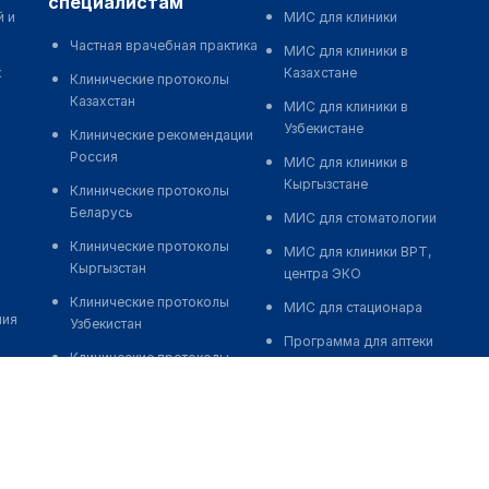
специалистам
й и
МИС для клиники
Частная врачебная практика
МИС для клиники в
к
Казахстане
Клинические протоколы
Казахстан
МИС для клиники в
Узбекистане
Клинические рекомендации
Россия
МИС для клиники в
Кыргызстане
Клинические протоколы
Беларусь
МИС для стоматологии
Клинические протоколы
МИС для клиники ВРТ,
Кыргызстан
центра ЭКО
Клинические протоколы
МИС для стационара
ния
Узбекистан
Программа для аптеки
Клинические протоколы
Автоматизация блока
диагностики и лечения
питания
Обзоры мировой
Реклама и продвижение
медицинской периодики
клиник
Заболевания: обзорные
Разработка сайта клиники