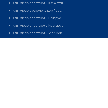
Клинические протоколы Казахстан
Клинические рекомендации Россия
Клинические протоколы Беларусь
Клинические протоколы Кыргызстан
Клинические протоколы Узбекистан
Клинические протоколы диагностики и лечения
Врачебная амбулатория с. Садчиковка
Обзоры мировой медицинской периодики
Позвонить
Заболевания: обзорные статьи
Новости здравоохранения
Медикаменты
Лабораторные показатели
Медицинские термины
Мобильные приложения
клиникам
МИС для клиники