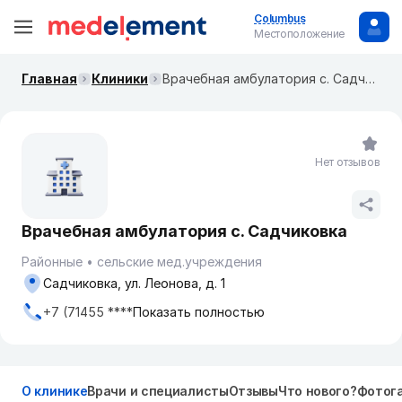
Columbus
Местоположение
Главная
Клиники
Врачебная амбулатория с. Садчиковка
Нет отзывов
Врачебная амбулатория с. Садчиковка
Районные
сельские мед.учреждения
Садчиковка, ул. Леонова, д. 1
+7 (71455 ****
Показать полностью
О клинике
Врачи и специалисты
Отзывы
Что нового?
Фотог