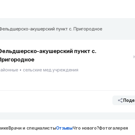
Фельдшерско-акушерский пункт с. Пригородное
Фельдшерско-акушерский пункт с.
Пригородное
Районные
сельские мед.учреждения
Поде
нике
Врачи и специалисты
Отзывы
Что нового?
Фотогалерея