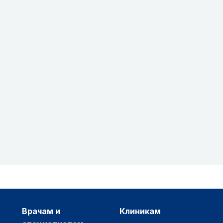
врачам и
клиникам