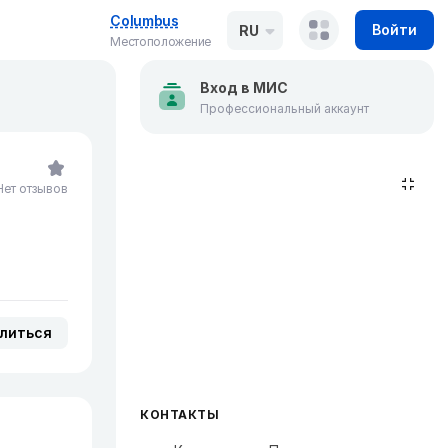
Columbus
Войти
RU
Местоположение
Вход в МИС
Профессиональный аккаунт
Нет отзывов
литься
КОНТАКТЫ