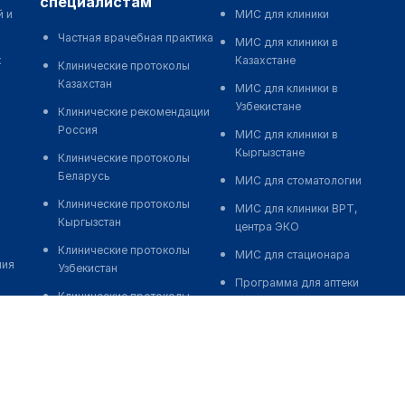
специалистам
й и
МИС для клиники
Частная врачебная практика
МИС для клиники в
к
Казахстане
Клинические протоколы
Казахстан
МИС для клиники в
Узбекистане
Клинические рекомендации
Россия
МИС для клиники в
Кыргызстане
Клинические протоколы
Беларусь
МИС для стоматологии
Клинические протоколы
МИС для клиники ВРТ,
Кыргызстан
центра ЭКО
Клинические протоколы
МИС для стационара
ния
Узбекистан
Программа для аптеки
Клинические протоколы
Автоматизация блока
диагностики и лечения
питания
Обзоры мировой
Реклама и продвижение
медицинской периодики
клиник
Заболевания: обзорные
Разработка сайта клиники