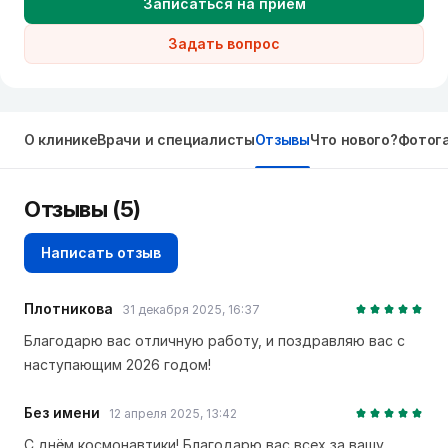
Записаться на прием
Задать вопрос
О клинике
Врачи и специалисты
Отзывы
Что нового?
Фотог
Отзывы
(5)
Написать отзыв
Плотникова
31 декабря 2025, 16:37
Благодарю вас отличную работу, и поздравляю вас с
наступающим 2026 годом!
Без имени
12 апреля 2025, 13:42
С днём космонавтики! Благодарю вас всех за вашу