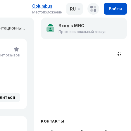
Columbus
Войти
RU
Местоположение
Вход в МИС
Национальный госпиталь (отделение нефрологии посттрансплантационных больных)
Профессиональный аккаунт
Нет отзывов
литься
КОНТАКТЫ