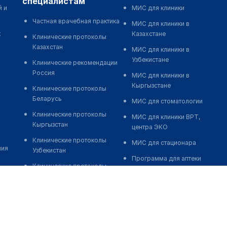
специалистам
й и
МИС для клиники
Частная врачебная практика
МИС для клиники в
к
Казахстане
Клинические протоколы
Казахстан
МИС для клиники в
Узбекистане
Клинические рекомендации
Россия
МИС для клиники в
Кыргызстане
Клинические протоколы
Беларусь
МИС для стоматологии
Клинические протоколы
МИС для клиники ВРТ,
Кыргызстан
центра ЭКО
Клинические протоколы
МИС для стационара
ния
Узбекистан
Программа для аптеки
Клинические протоколы
Автоматизация блока
диагностики и лечения
питания
Обзоры мировой
Реклама и продвижение
медицинской периодики
клиник
Заболевания: обзорные
Разработка сайта клиники