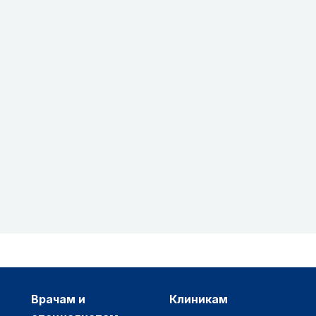
врачам и
клиникам