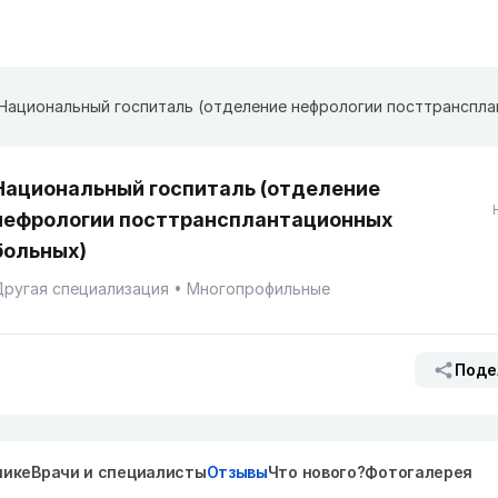
Национальный госпиталь (отделение
нефрологии посттрансплантационных
больных)
ругая специализация
Многопрофильные
Поде
нике
Врачи и специалисты
Отзывы
Что нового?
Фотогалерея