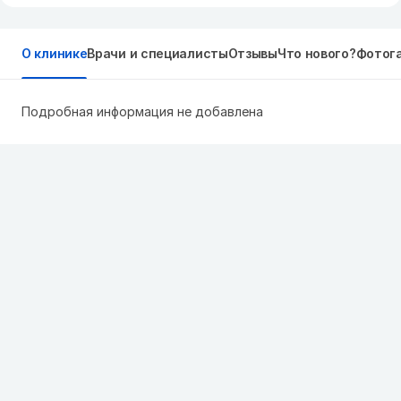
О клинике
Врачи и специалисты
Отзывы
Что нового?
Фотог
Подробная информация не добавлена