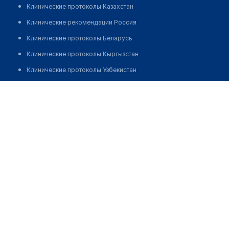
Клинические протоколы Казахстан
Клинические рекомендации Россия
Клинические протоколы Беларусь
Клинические протоколы Кыргызстан
Клинические протоколы Узбекистан
Клинические протоколы диагностики и лечения
​Медицинский центр "MULTI CLINIC"
Обзоры мировой медицинской периодики
Позвонить
Заболевания: обзорные статьи
Новости здравоохранения
Медикаменты
Лабораторные показатели
Медицинские термины
Мобильные приложения
клиникам
МИС для клиники