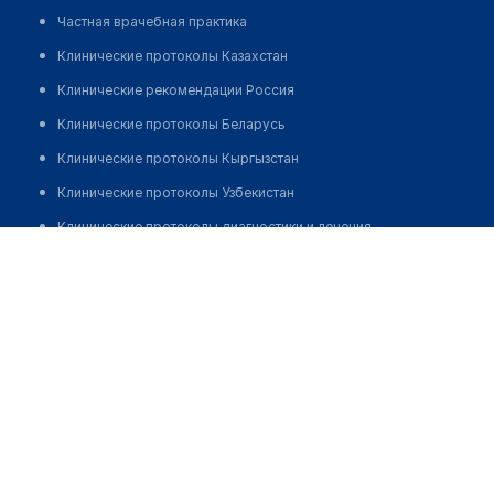
Частная врачебная практика
Клинические протоколы Казахстан
Клинические рекомендации Россия
Клинические протоколы Беларусь
Клинические протоколы Кыргызстан
Клинические протоколы Узбекистан
Клинические протоколы диагностики и лечения
Медицинский центр "МИРА"
Обзоры мировой медицинской периодики
Позвонить
Заболевания: обзорные статьи
Новости здравоохранения
Медикаменты
Лабораторные показатели
Медицинские термины
Мобильные приложения
клиникам