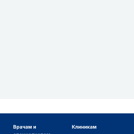
врачам и
клиникам