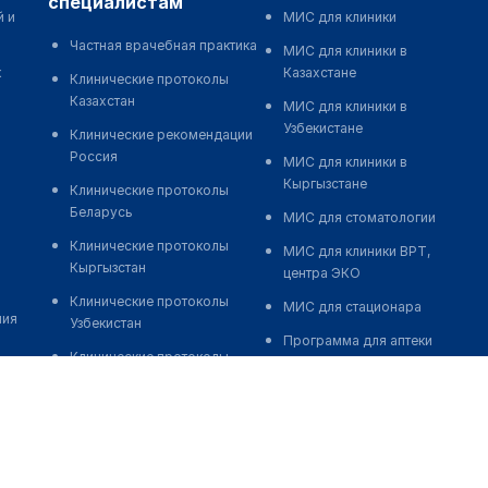
специалистам
й и
МИС для клиники
Частная врачебная практика
МИС для клиники в
к
Казахстане
Клинические протоколы
Казахстан
МИС для клиники в
Узбекистане
Клинические рекомендации
Россия
МИС для клиники в
Кыргызстане
Клинические протоколы
Беларусь
МИС для стоматологии
Клинические протоколы
МИС для клиники ВРТ,
Кыргызстан
центра ЭКО
Клинические протоколы
МИС для стационара
ния
Узбекистан
Программа для аптеки
Клинические протоколы
Автоматизация блока
диагностики и лечения
питания
Обзоры мировой
Реклама и продвижение
медицинской периодики
клиник
Заболевания: обзорные
Разработка сайта клиники