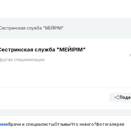
Сестринская служба "МЕЙІРІМ"
Сестринская служба "МЕЙІРІМ"
ругая специализация
Поде
нике
Врачи и специалисты
Отзывы
Что нового?
Фотогалерея