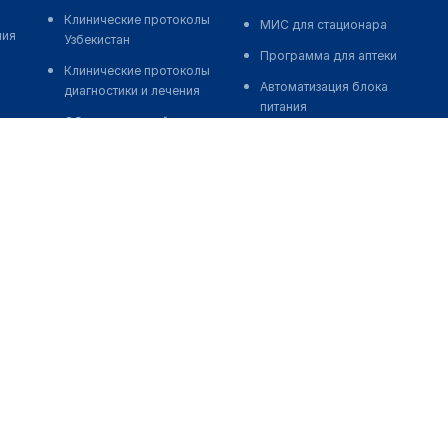
Клинические протоколы
МИС для стационара
ния
Узбекистан
Программа для аптеки
Клинические протоколы
Автоматизация блока
диагностики и лечения
питания
Обзоры мировой
Реклама и продвижение
медицинской периодики
клиник
Заболевания: обзорные
Разработка сайта клиники
статьи
Разработка сайта клиники в
Новости здравоохранения
России
Медикаменты
Разработка сайта клиники в
Лабораторные показатели
Казахстане
Медицинские термины
Разработка сайта клиники в
Беларуси
Мобильные приложения
Разработка сайта клиники в
Кыргызстане
Разработка сайта клиники в
Узбекистане