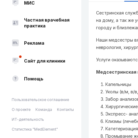
МИС
Сестринская служб
Частная врачебная
на дому, а так же
практика
городу и близлежа
Наши медсестры вл
Реклама
неврология, хирург
Услуги оказываютс
Сайт для клиники
Медсестринская 
Помощь
Капельницы
Уколы (в/м, в/в
Забор анализо
Пользовательское соглашение
Хирургические
О проекте
Команда
Контакты
Экспресс- анал
ИТ-деятельность
Клизмы (лечеб
Катетеризация
Статистика "MedElement"
Промывание же