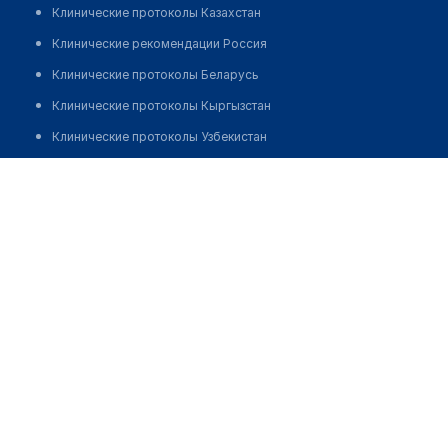
Клинические протоколы Казахстан
Клинические рекомендации Россия
Клинические протоколы Беларусь
Клинические протоколы Кыргызстан
Клинические протоколы Узбекистан
Клинические протоколы диагностики и лечения
Карагандинская областная клиническая больница
(терапевтическое отделение)
Обзоры мировой медицинской периодики
Заболевания: обзорные статьи
Позвонить
Новости здравоохранения
Медикаменты
Лабораторные показатели
Медицинские термины
Мобильные приложения
клиникам
МИС для клиники