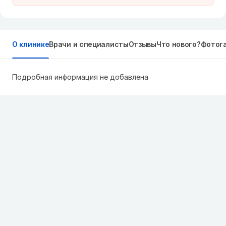
О клинике
Врачи и специалисты
Отзывы
Что нового?
Фотог
Подробная информация не добавлена