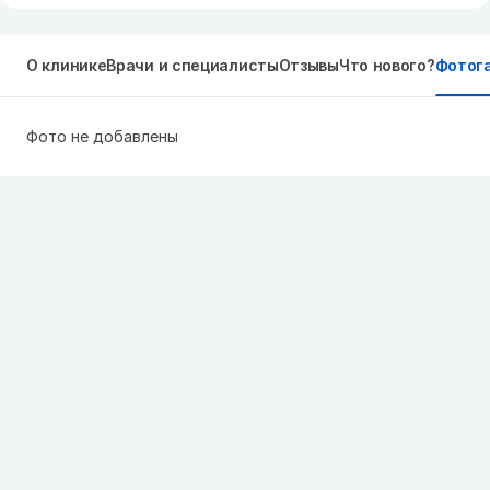
О клинике
Врачи и специалисты
Отзывы
Что нового?
Фотог
Фото не добавлены