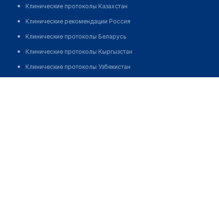
Клинические протоколы Казахстан
Клинические рекомендации Россия
Клинические протоколы Беларусь
Клинические протоколы Кыргызстан
Клинические протоколы Узбекистан
Клинические протоколы диагностики и лечения
Стоматология "ДОКА-СТОМ"
Обзоры мировой медицинской периодики
Позвонить
Заболевания: обзорные статьи
Новости здравоохранения
Медикаменты
Лабораторные показатели
Медицинские термины
Мобильные приложения
клиникам
МИС для клиники