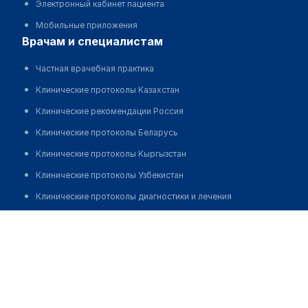
Электронный кабинет пациента
Мобильные приложения
врачам и специалистам
Частная врачебная практика
Клинические протоколы Казахстан
Клинические рекомендации Россия
Клинические протоколы Беларусь
Клинические протоколы Кыргызстан
Клинические протоколы Узбекистан
Клинические протоколы диагностики и лечения
Обзоры мировой медицинской периодики
Центр по лечению бесплодия "НУРАЙ"
Заболевания: обзорные статьи
Позвонить
Новости здравоохранения
Медикаменты
Лабораторные показатели